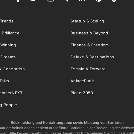
 Trends
Startup & Scaling
 Brilliance
Business & Beyond
 Winning
Finance & Freedom
& Dreams
Deluxe & Destinations
& Generation
Female & Forward
Talks
AnlagePunk
nehmerNEXT
Planet2050
ng People
Rückmeldung und Kontaktangaben sowie Meldung von Barrieren
arrierefreiheit oder hier nicht aufgeführte Barrieren in der Bedienung der Websit
igen Hilfe bei der Benutzung unseres Angebots? Bitte nehmen Sie mit uns Kontak