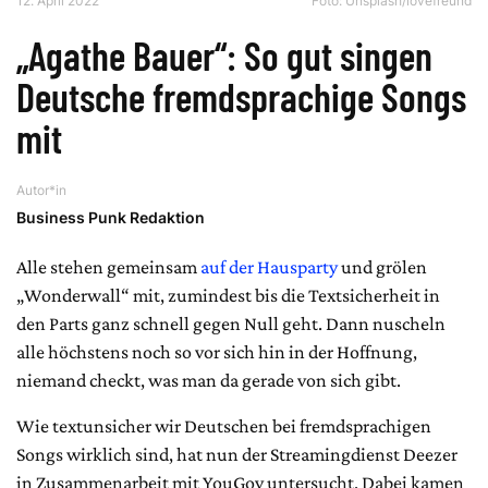
12. April 2022
Foto:
Unsplash/lovefreund
„Agathe Bauer“: So gut singen
Deutsche fremdsprachige Songs
mit
Autor*in
Business Punk Redaktion
Alle stehen gemeinsam
auf der Hausparty
und grölen
„Wonderwall“ mit, zumindest bis die Textsicherheit in
den Parts ganz schnell gegen Null geht. Dann nuscheln
alle höchstens noch so vor sich hin in der Hoffnung,
niemand checkt, was man da gerade von sich gibt.
Wie textunsicher wir Deutschen bei fremdsprachigen
Songs wirklich sind, hat nun der Streamingdienst Deezer
in Zusammenarbeit mit YouGov untersucht. Dabei kamen