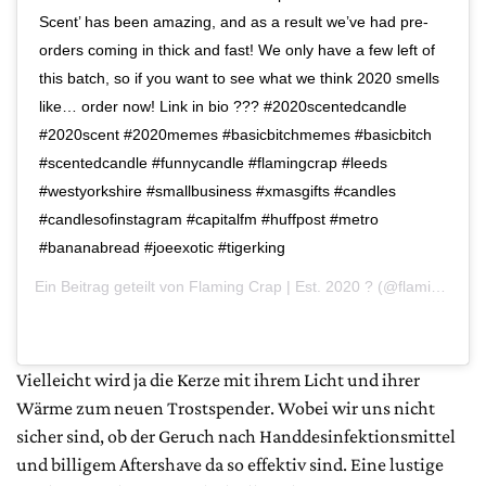
Scent’ has been amazing, and as a result we’ve had pre-
orders coming in thick and fast! We only have a few left of
this batch, so if you want to see what we think 2020 smells
like… order now! Link in bio ??? #2020scentedcandle
#2020scent #2020memes #basicbitchmemes #basicbitch
#scentedcandle #funnycandle #flamingcrap #leeds
#westyorkshire #smallbusiness #xmasgifts #candles
#candlesofinstagram #capitalfm #huffpost #metro
#bananabread #joeexotic #tigerking
Ein Beitrag geteilt von
Flaming Crap | Est. 2020 ?
(@flamingcrap) am
Vielleicht wird ja die Kerze mit ihrem Licht und ihrer
Wärme zum neuen Trostspender. Wobei wir uns nicht
sicher sind, ob der Geruch nach Handdesinfektionsmittel
und billigem Aftershave da so effektiv sind. Eine lustige