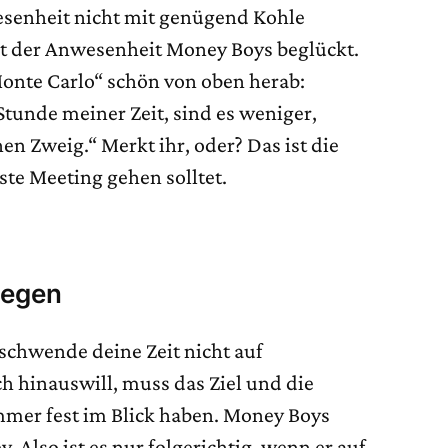
esenheit nicht mit genügend Kohle
it der Anwesenheit Money Boys beglückt.
Monte Carlo“ schön von oben herab:
tunde meiner Zeit, sind es weniger,
n Zweig.“ Merkt ihr, oder? Das ist die
ste Meeting gehen solltet.
riegen
schwende deine Zeit nicht auf
 hinauswill, muss das Ziel und die
mer fest im Blick haben. Money Boys
y. Also ist es nur folgerichtig, wenn er auf