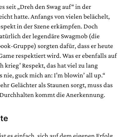
s seit „Dreh den Swag auf“ in der
icht hatte. Anfangs von vielen belächelt,
Respekt in der Szene erkämpfen. Doch
türlich der legendäre Swagmob (die
ok-Gruppe) sorgten dafür, dass er heute
Game respektiert wird. Was er ebenfalls auf
h krieg’ Respekt, das hat viel zu lang
s nie, guck mich an: I’m blowin’ all up.“
ehr Gelächter als Staunen sorgt, muss das
em Durchhalten kommt die Anerkennung.
te
 ist es einfach, sich auf dem eigenen Erfolg