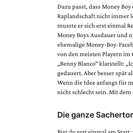
Dazu passt, dass Money Boy e
Raplandschaft nicht immer le
musste er sich erst einmal 
Money Boys Ausdauer und na
ehemalige Money-Boy-Facebo
von den meisten Playern im 
„Benny Blanco“ klarstellt: „Ic
gedauert. Aber besser spät al
Wenn die Idee anfangs für m
nicht schlecht sein. Mit d
Die ganze Sachertor
Bist du erst einmal am Start,