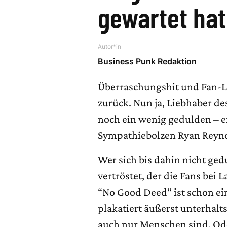
gewartet hat
Autor*in
Business Punk Redaktion
Überraschungshit und Fan-L
zurück. Nun ja, Liebhaber d
noch ein wenig gedulden – er
Sympathiebolzen Ryan Reyno
Wer sich bis dahin nicht ged
vertröstet, der die Fans bei 
“No Good Deed“ ist schon ein
plakatiert äußerst unterhal
auch nur Menschen sind. Ode