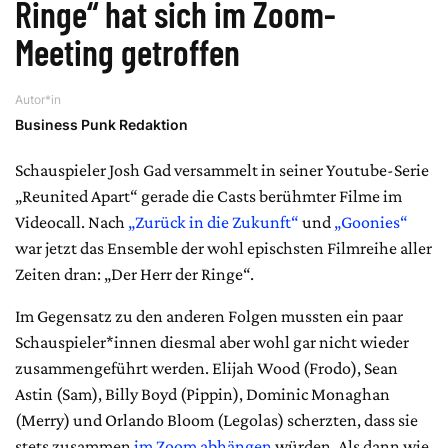
Ringe“ hat sich im Zoom-
Meeting getroffen
Autor*in
Business Punk Redaktion
Schauspieler Josh Gad versammelt in seiner Youtube-Serie
„Reunited Apart“ gerade die Casts berühmter Filme im
Videocall. Nach
„Zurück in die Zukunft“
und
„Goonies“
war jetzt das Ensemble der wohl epischsten Filmreihe aller
Zeiten dran: „Der Herr der Ringe“.
Im Gegensatz zu den anderen Folgen mussten ein paar
Schauspieler*innen diesmal aber wohl gar nicht wieder
zusammengeführt werden. Elijah Wood (Frodo), Sean
Astin (Sam), Billy Boyd (Pippin), Dominic Monaghan
(Merry) und Orlando Bloom (Legolas) scherzten, dass sie
stets zusammen
im Zoom abhängen
würden. Als dann wie