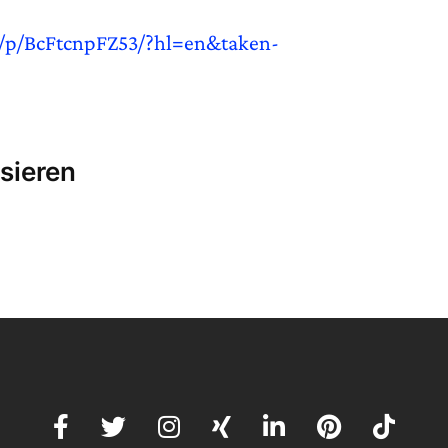
/p/BcFtcnpFZ53/?hl=en&taken-
sieren