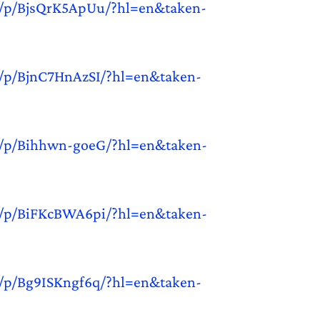
m/p/BjsQrK5ApUu/?hl=en&taken-
/p/BjnC7HnAzSI/?hl=en&taken-
m/p/Bihhwn-goeG/?hl=en&taken-
m/p/BiFKcBWA6pi/?hl=en&taken-
/p/Bg9ISKngf6q/?hl=en&taken-