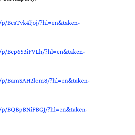
/p/BcsTvk4ljoj/?hl=en&taken-
/p/Bcp653iFVLh/?hl=en&taken-
m/p/BamSAH2lom8/?hl=en&taken-
m/p/BQBpBNiFBGJ/?hl=en&taken-