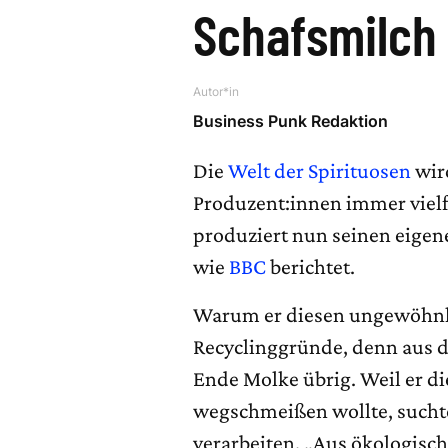
Schafsmilch
Autor*in
Business Punk Redaktion
Die
Welt der Spirituosen
wird
Produzent:innen immer vielf
produziert nun seinen eigen
wie
BBC
berichtet.
Warum er diesen ungewöhnli
Recyclinggründe, denn aus d
Ende Molke übrig. Weil er di
wegschmeißen wollte, suchte
verarbeiten. „Aus ökologische