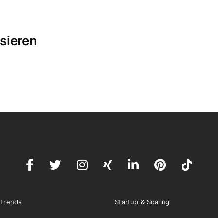
sieren
 Trends
Startup & Scaling