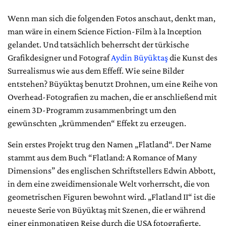
Wenn man sich die folgenden Fotos anschaut, denkt man,
man wäre in einem Science Fiction-Film à la Inception
gelandet. Und tatsächlich beherrscht der türkische
Grafikdesigner und Fotograf
Aydin Büyüktaş
die Kunst des
Surrealismus wie aus dem Effeff. Wie seine Bilder
entstehen? Büyüktaş benutzt Drohnen, um eine Reihe von
Overhead-Fotografien zu machen, die er anschließend mit
einem 3D-Programm zusammenbringt um den
gewünschten „krümmenden“ Effekt zu erzeugen.
Sein erstes Projekt trug den Namen „Flatland“. Der Name
stammt aus dem Buch
“Flatland: A Romance of Many
Dimensions”
des englischen Schriftstellers Edwin Abbott,
in dem eine zweidimensionale Welt vorherrscht, die von
geometrischen Figuren bewohnt wird. „Flatland II“ ist die
neueste Serie von Büyüktaş mit Szenen, die er während
einer einmonatigen Reise durch die USA fotografierte.