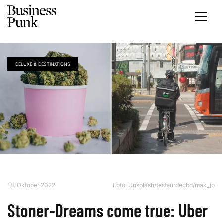
DELUXE & DESTINATIONS
18. Oktober 2022
Foto:
Unsplash/testeurdecbd/mak_jp
Stoner-Dreams come true: Uber