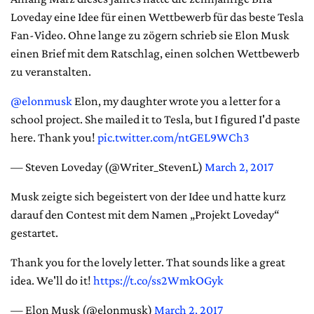
Loveday eine Idee für einen Wettbewerb für das beste Tesla
Fan-Video. Ohne lange zu zögern schrieb sie Elon Musk
einen Brief mit dem Ratschlag, einen solchen Wettbewerb
zu veranstalten.
@elonmusk
Elon, my daughter wrote you a letter for a
school project. She mailed it to Tesla, but I figured I'd paste
here. Thank you!
pic.twitter.com/ntGEL9WCh3
— Steven Loveday (@Writer_StevenL)
March 2, 2017
Musk zeigte sich begeistert von der Idee und hatte kurz
darauf den Contest mit dem Namen „Projekt Loveday“
gestartet.
Thank you for the lovely letter. That sounds like a great
idea. We'll do it!
https://t.co/ss2WmkOGyk
— Elon Musk (@elonmusk)
March 2, 2017