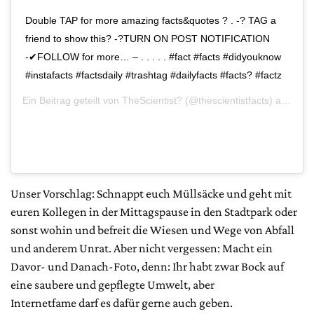
Double TAP for more amazing facts&quotes ? . -? TAG a
friend to show this? -?TURN ON POST NOTIFICATION
-✔FOLLOW for more… – . . . . . #fact #facts #didyouknow
#instafacts #factsdaily #trashtag #dailyfacts #facts? #factz
Ein Beitrag geteilt von
TheScientist?
(@thescientistfacts) am
Mär 
Unser Vorschlag: Schnappt euch Müllsäcke und geht mit
euren Kollegen in der Mittagspause in den Stadtpark oder
sonst wohin und befreit die Wiesen und Wege von Abfall
und anderem Unrat. Aber nicht vergessen: Macht ein
Davor- und Danach-Foto, denn: Ihr habt zwar Bock auf
eine saubere und gepflegte Umwelt, aber
Internetfame darf es dafür gerne auch geben.