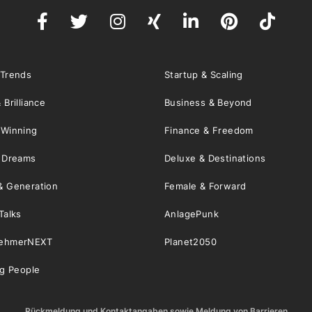
 Trends
Startup & Scaling
 Brilliance
Business & Beyond
 Winning
Finance & Freedom
& Dreams
Deluxe & Destinations
& Generation
Female & Forward
Talks
AnlagePunk
nehmerNEXT
Planet2050
ng People
Rückmeldung und Kontaktangaben sowie Meldung von Barrieren