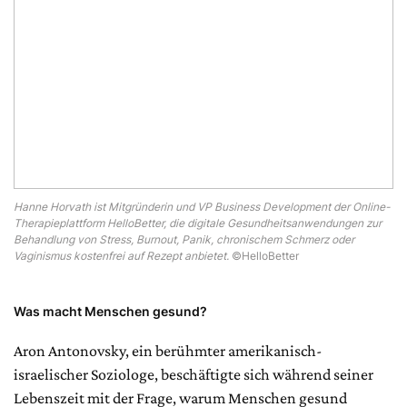
Hanne Horvath ist Mitgründerin und VP Business Development der Online-
Therapieplattform HelloBetter, die digitale Gesundheitsanwendungen zur
Behandlung von Stress, Burnout, Panik, chronischem Schmerz oder
Vaginismus kostenfrei auf Rezept anbietet.
©HelloBetter
Was macht Menschen gesund?
Aron Antonovsky, ein berühmter amerikanisch-
israelischer Soziologe, beschäftigte sich während seiner
Lebenszeit mit der Frage, warum Menschen gesund