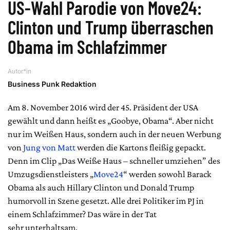
US-Wahl Parodie von Move24:
Clinton und Trump überraschen
Obama im Schlafzimmer
Autor*in
Business Punk Redaktion
Am 8. November 2016 wird der 45. Präsident der USA
gewählt und dann heißt es „Goobye, Obama“. Aber nicht
nur im Weißen Haus, sondern auch in der neuen Werbung
von
Jung von Matt
werden die Kartons fleißig gepackt.
Denn im Clip „Das Weiße Haus – schneller umziehen” des
Umzugsdienstleisters „
Move24
“ werden sowohl Barack
Obama als auch Hillary Clinton und Donald Trump
humorvoll in Szene gesetzt. Alle drei Politiker im PJ in
einem Schlafzimmer? Das wäre in der Tat
sehr unterhaltsam.