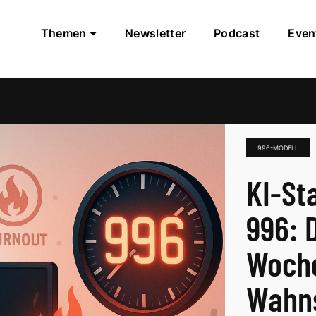
Themen
Newsletter
Podcast
Even
996-MODELL
KI-St
996: 
Woch
Wahns