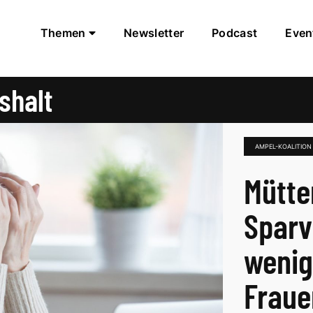
Themen
Newsletter
Podcast
Even
shalt
AMPEL-KOALITIO
Mütte
Sparv
wenig
Fraue