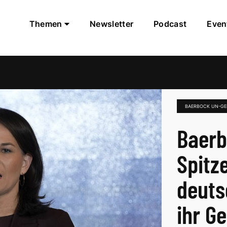
Themen
Newsletter
Podcast
Even
BAERBOCK UN-GE
Baerb
Spitz
deuts
ihr Ge