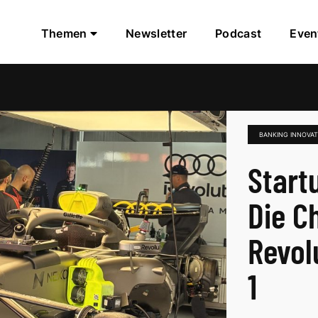
Themen
Newsletter
Podcast
Even
BANKING INNOVAT
Start
Die C
Revol
1