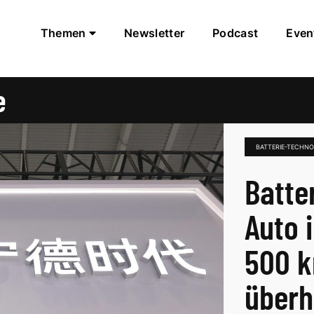
Themen
Newsletter
Podcast
Even
e
BATTERIE-TECHNO
Batte
Auto 
500 k
überho