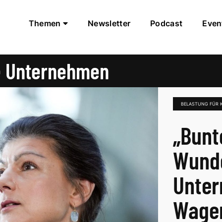
Themen
Newsletter
Podcast
Even
ne Unternehmen
BELASTUNG FÜR 
„Bunt
Wunde
Unter
Wage