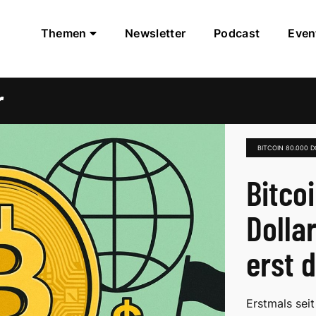
Themen
Newsletter
Podcast
Even
r
BITCOIN 80.000 
Bitco
Dolla
erst 
Erstmals seit