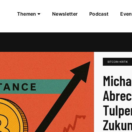
Themen
Newsletter
Podcast
Even
BITCOIN-KRITIK
Micha
Abrec
Tulpe
Zukun