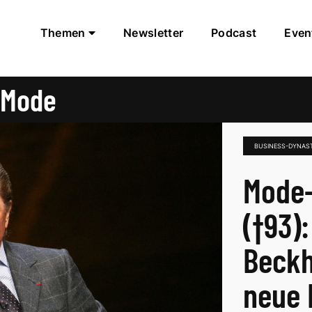
Themen
Newsletter
Podcast
Even
 Mode
BUSINESS-DYNAS
Mode-
(†93)
Beckh
neue 