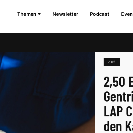
Themen
Newsletter
Podcast
Even
CAFÉ
2,50 
Gentr
LAP C
den K