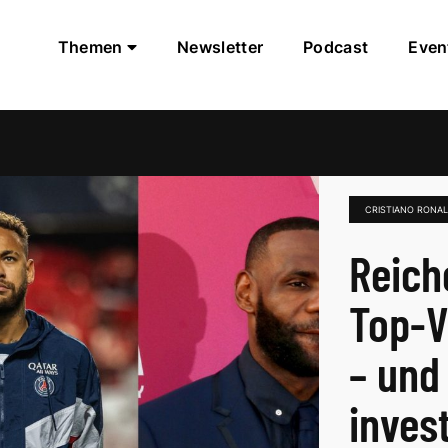
Themen
Newsletter
Podcast
Even
CRISTIANO RONA
Reich
Top-V
– und
inves