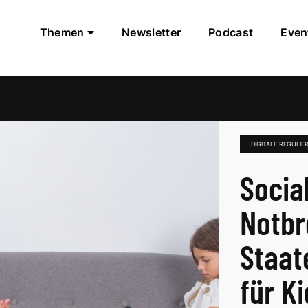
Themen
Newsletter
Podcast
Even
DIGITALE REGULI
Socia
Notbr
Staat
für K