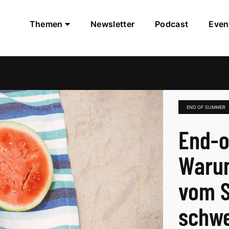
Themen
Newsletter
Podcast
Even
END OF SUMMER
End-o
Warum
vom 
schwe