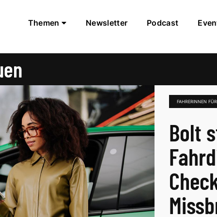
Themen
Newsletter
Podcast
Even
uen
FAHRERINNEN FÜ
Bolt 
Fahrdi
Check
Missb