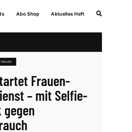
ts
Abo Shop
Aktuelles Heft
R FRAUEN
startet Frauen-
enst – mit Selfie-
 gegen
rauch