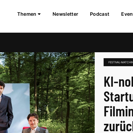
Themen
Newsletter
Podcast
Even
FESTIVAL-MATCHI
KI-nok
Start
Filmin
zurüc