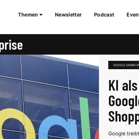
Themen
Newsletter
Podcast
Even
prise
GOOGLE GEMINI E
KI al
Googl
Shopp
Google treib