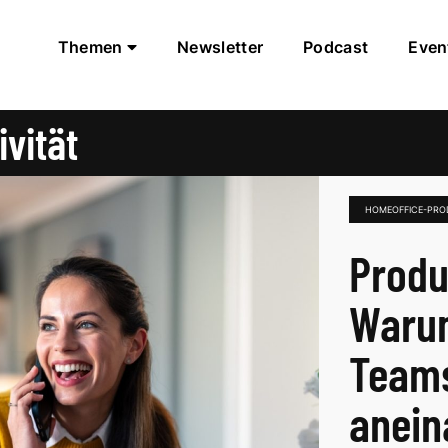
Themen
Newsletter
Podcast
Even
vität
HOMEOFFICE-PROD
Produ
Waru
Teams
anein