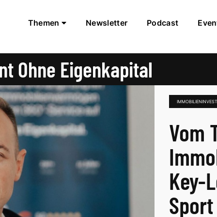
Themen
Newsletter
Podcast
Even
t Ohne Eigenkapital
IMMOBILIENINVES
Vom T
Immob
Key-L
Sport