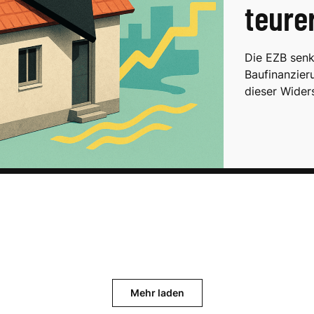
teure
Die EZB senk
Baufinanzier
dieser Wide
Mehr laden