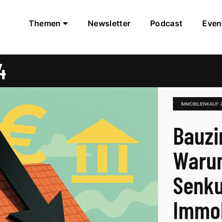
Themen
Newsletter
Podcast
Even
4
IMMOBILIENKAUF 
Bauzi
Warum
Senk
Immob