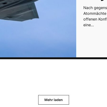
Nach gegense
Atommächte I
offenen Konfl
eine…
Mehr laden