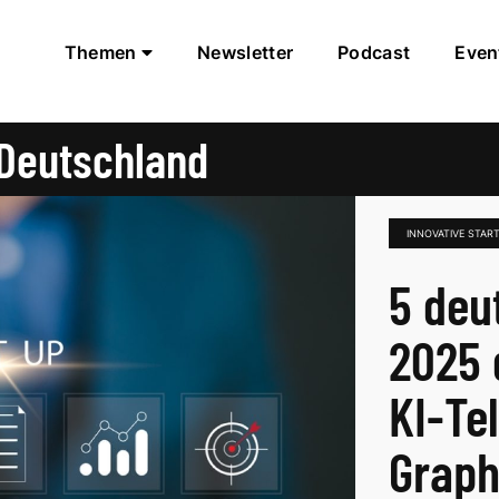
Themen
Newsletter
Podcast
Even
 Deutschland
INNOVATIVE STA
5 deu
2025 
KI-Te
Grap