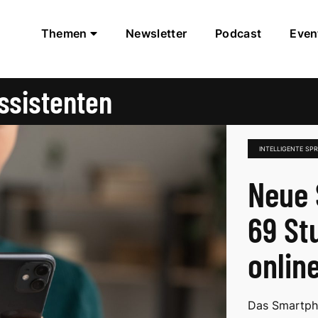
Themen
Newsletter
Podcast
Even
ssistenten
INTELLIGENTE SP
Neue 
69 St
onlin
Das Smartpho