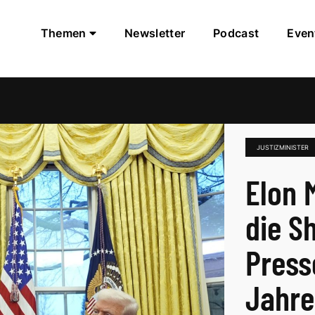
Themen
Newsletter
Podcast
Even
JUSTIZMINISTER
Elon 
die S
Press
Jahre