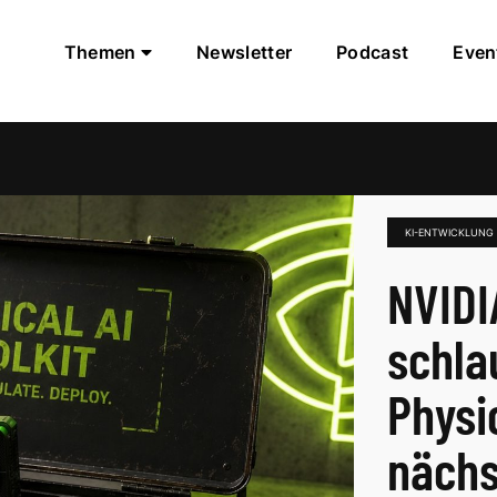
Themen
Newsletter
Podcast
Even
KI-ENTWICKLUNG
NVIDI
schlau
Physi
nächs