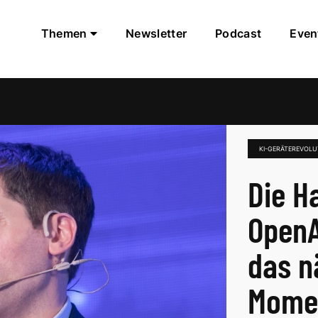
Themen
Newsletter
Podcast
Even
KI-GERÄTEREVOLU
Die H
OpenA
das n
Momen