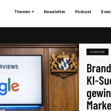
Themen
Newsletter
Podcast
Even
KI-HAFTUNG
Brand 
KI-Su
gewin
Marke