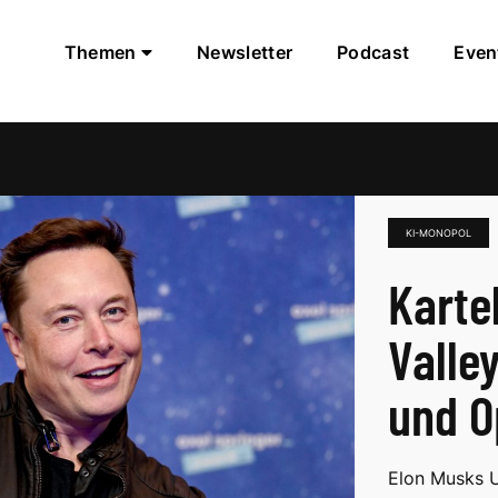
Themen
Newsletter
Podcast
Even
KI-MONOPOL
Karte
Valle
und O
Elon Musks 