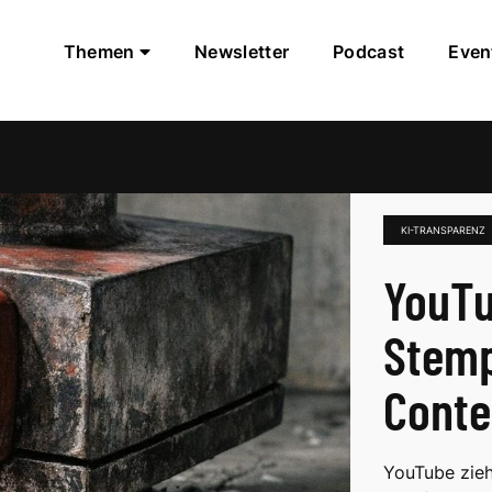
Themen
Newsletter
Podcast
Even
KI-TRANSPARENZ
YouTu
Stemp
Conte
YouTube zieh