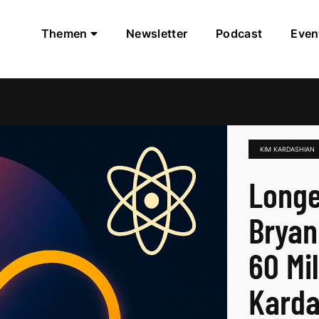
Themen
Newsletter
Podcast
Even
KIM KARDASHIAN
Longe
Bryan
60 Mil
Karda