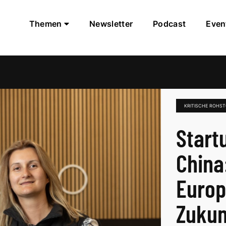
Themen
Newsletter
Podcast
Even
KRITISCHE ROHST
Start
China
Europ
Zukun