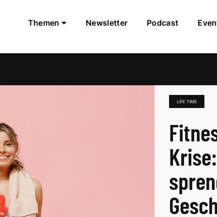
Themen
Newsletter
Podcast
Even
LIFE TIME
Fitne
Krise
spren
Gesch