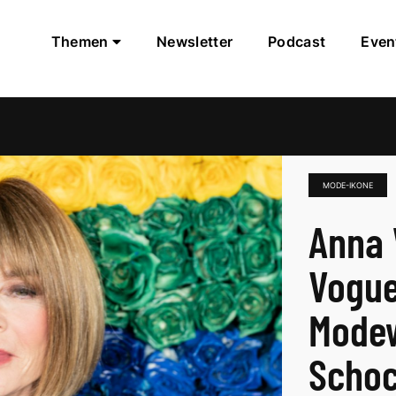
Themen
Newsletter
Podcast
Even
MODE-IKONE
Anna 
Vogue
Modew
Scho