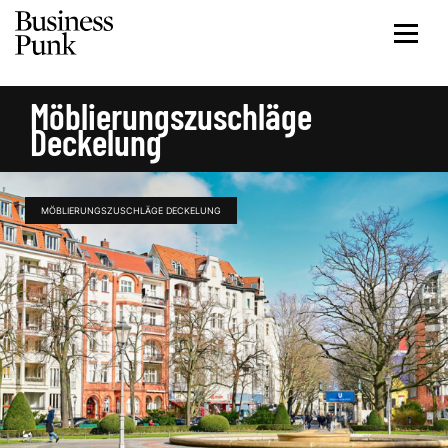
Möblierungszuschläge
Deckelung
MÖBLIERUNGSZUSCHLÄGE DECKELUNG