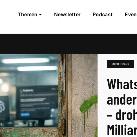
Themen
Newsletter
Podcast
Even
MUSE SPARK
Whats
ander
– dro
Milli